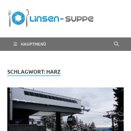
Die
Nichts für trübe
Linsen
Linsen
Suppe
HAUPTMENÜ
SCHLAGWORT:
HARZ