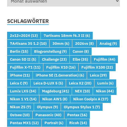
SCHLAGWÖRTER
2x12=2024
(13)
7artisans 18mm f6.3 II
(6)
7Artisans 35 1.2
(10)
30mm
(6)
2026vs
(8)
Analog
(9)
Berlin
(15)
Blogvorstellung
(9)
Canon
(8)
Canon 5D II
(5)
Challenge
(23)
Elbe
(35)
Fujifilm
(44)
Fujifilm X-T1
(11)
Fujifilm X10
(16)
Fujifilm X100
(22)
iPhone
(11)
iPhone SE (1.Generation)
(6)
Leica
(39)
Leica C
(9)
Leica D-LUX 5
(5)
Leica X2
(20)
Lumix
(6)
Lumix LX5
(34)
Magdeburg
(41)
NEX
(10)
Nikon
(44)
Nikon 1 V1
(14)
Nikon AW1
(8)
Nikon Coolpix A
(17)
Nikon Z5
(7)
Olympus
(9)
Olympus Stylus 1
(7)
Ostsee
(10)
Panasonic
(40)
Pentax
(16)
Pentax MX1
(12)
Portrait
(6)
Ricoh
(14)