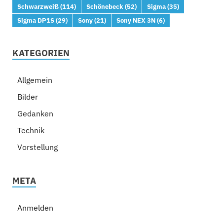
Schwarzweiß
(114)
Schönebeck
(52)
Sigma
(35)
Sigma DP1S
(29)
Sony
(21)
Sony NEX 3N
(6)
KATEGORIEN
Allgemein
Bilder
Gedanken
Technik
Vorstellung
META
Anmelden