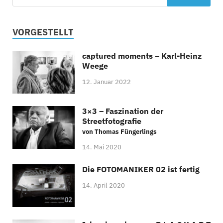
VORGESTELLT
captured moments – Karl-Heinz
Weege
12. Januar 2022
3×3 – Faszination der
Streetfotografie
von Thomas Füngerlings
14. Mai 2020
Die FOTOMANIKER 02 ist fertig
14. April 2020