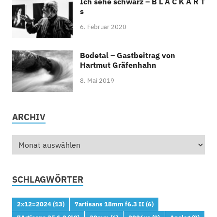
Ich sehe schwarz – B L A C K A R T
s
6. Februar 2020
Bodetal – Gastbeitrag von
Hartmut Gräfenhahn
8. Mai 2019
ARCHIV
SCHLAGWÖRTER
2x12=2024
(13)
7artisans 18mm f6.3 II
(6)