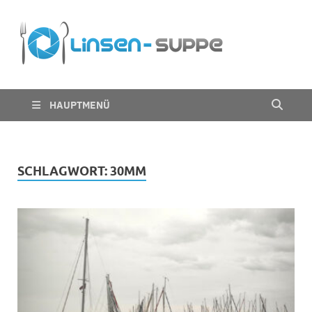
Die
Nichts für trübe
Linsen
Linsen
Suppe
HAUPTMENÜ
SCHLAGWORT:
30MM