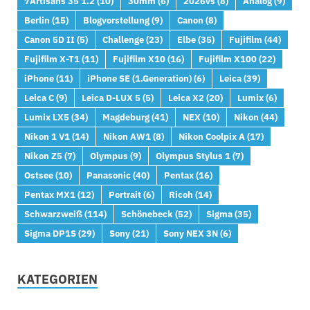
7Artisans 35 1.2
(10)
30mm
(6)
2026vs
(8)
Analog
(9)
Berlin
(15)
Blogvorstellung
(9)
Canon
(8)
Canon 5D II
(5)
Challenge
(23)
Elbe
(35)
Fujifilm
(44)
Fujifilm X-T1
(11)
Fujifilm X10
(16)
Fujifilm X100
(22)
iPhone
(11)
iPhone SE (1.Generation)
(6)
Leica
(39)
Leica C
(9)
Leica D-LUX 5
(5)
Leica X2
(20)
Lumix
(6)
Lumix LX5
(34)
Magdeburg
(41)
NEX
(10)
Nikon
(44)
Nikon 1 V1
(14)
Nikon AW1
(8)
Nikon Coolpix A
(17)
Nikon Z5
(7)
Olympus
(9)
Olympus Stylus 1
(7)
Ostsee
(10)
Panasonic
(40)
Pentax
(16)
Pentax MX1
(12)
Portrait
(6)
Ricoh
(14)
Schwarzweiß
(114)
Schönebeck
(52)
Sigma
(35)
Sigma DP1S
(29)
Sony
(21)
Sony NEX 3N
(6)
KATEGORIEN