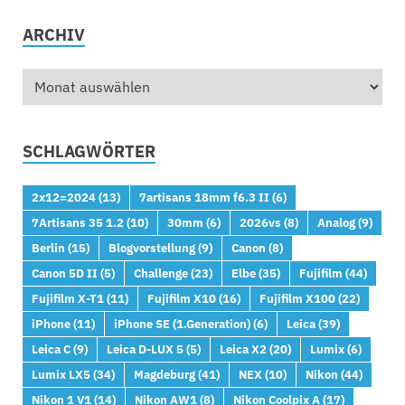
ARCHIV
SCHLAGWÖRTER
2x12=2024
(13)
7artisans 18mm f6.3 II
(6)
7Artisans 35 1.2
(10)
30mm
(6)
2026vs
(8)
Analog
(9)
Berlin
(15)
Blogvorstellung
(9)
Canon
(8)
Canon 5D II
(5)
Challenge
(23)
Elbe
(35)
Fujifilm
(44)
Fujifilm X-T1
(11)
Fujifilm X10
(16)
Fujifilm X100
(22)
iPhone
(11)
iPhone SE (1.Generation)
(6)
Leica
(39)
Leica C
(9)
Leica D-LUX 5
(5)
Leica X2
(20)
Lumix
(6)
Lumix LX5
(34)
Magdeburg
(41)
NEX
(10)
Nikon
(44)
Nikon 1 V1
(14)
Nikon AW1
(8)
Nikon Coolpix A
(17)