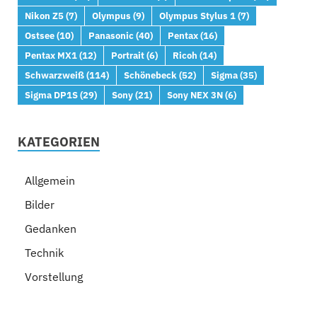
Nikon Z5
(7)
Olympus
(9)
Olympus Stylus 1
(7)
Ostsee
(10)
Panasonic
(40)
Pentax
(16)
Pentax MX1
(12)
Portrait
(6)
Ricoh
(14)
Schwarzweiß
(114)
Schönebeck
(52)
Sigma
(35)
Sigma DP1S
(29)
Sony
(21)
Sony NEX 3N
(6)
KATEGORIEN
Allgemein
Bilder
Gedanken
Technik
Vorstellung