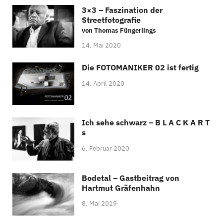
3×3 – Faszination der
Streetfotografie
von Thomas Füngerlings
14. Mai 2020
Die FOTOMANIKER 02 ist fertig
14. April 2020
Ich sehe schwarz – B L A C K A R T
s
6. Februar 2020
Bodetal – Gastbeitrag von
Hartmut Gräfenhahn
8. Mai 2019