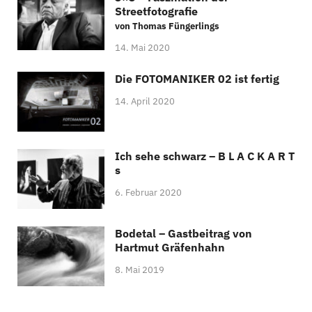
Streetfotografie
von Thomas Füngerlings
14. Mai 2020
Die FOTOMANIKER 02 ist fertig
14. April 2020
Ich sehe schwarz – B L A C K A R T
s
6. Februar 2020
Bodetal – Gastbeitrag von
Hartmut Gräfenhahn
8. Mai 2019