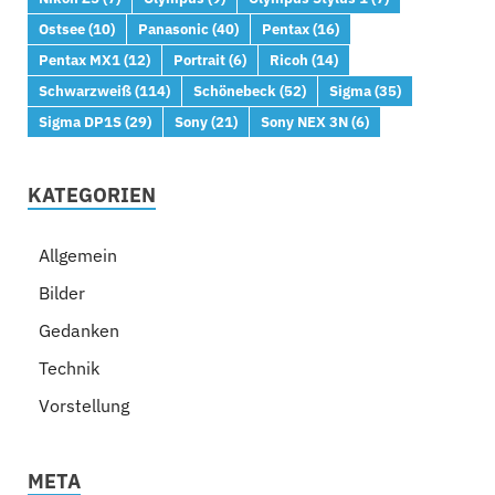
Ostsee
(10)
Panasonic
(40)
Pentax
(16)
Pentax MX1
(12)
Portrait
(6)
Ricoh
(14)
Schwarzweiß
(114)
Schönebeck
(52)
Sigma
(35)
Sigma DP1S
(29)
Sony
(21)
Sony NEX 3N
(6)
KATEGORIEN
Allgemein
Bilder
Gedanken
Technik
Vorstellung
META