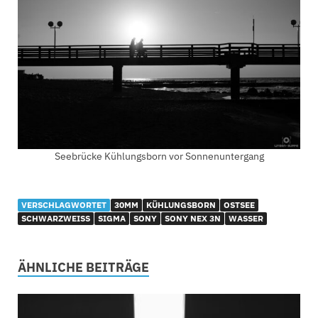
Seebrücke Kühlungsborn vor Sonnenuntergang
VERSCHLAGWORTET
30MM
KÜHLUNGSBORN
OSTSEE
SCHWARZWEISS
SIGMA
SONY
SONY NEX 3N
WASSER
ÄHNLICHE BEITRÄGE