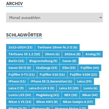
ARCHIV
SCHLAGWÖRTER
2x12=2024
(13)
7artisans 18mm f6.3 II
(6)
7Artisans 35 1.2
(10)
30mm
(6)
2026vs
(8)
Analog
(9)
Berlin
(15)
Blogvorstellung
(9)
Canon
(8)
Canon 5D II
(5)
Challenge
(23)
Elbe
(35)
Fujifilm
(44)
Fujifilm X-T1
(11)
Fujifilm X10
(16)
Fujifilm X100
(22)
iPhone
(11)
iPhone SE (1.Generation)
(6)
Leica
(39)
Leica C
(9)
Leica D-LUX 5
(5)
Leica X2
(20)
Lumix
(6)
Lumix LX5
(34)
Magdeburg
(41)
NEX
(10)
Nikon
(44)
Nikon 1 V1
(14)
Nikon AW1
(8)
Nikon Coolpix A
(17)
Nikon Z5
(7)
Olympus
(9)
Olympus Stylus 1
(7)