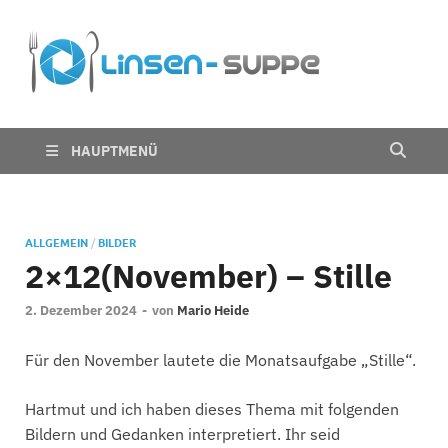
Die
Nichts für trübe
Linsen
Linsen
Suppe
HAUPTMENÜ
ALLGEMEIN
/
BILDER
2×12(November) – Stille
2. Dezember 2024
-
von
Mario Heide
Für den November lautete die Monatsaufgabe „Stille“.
Hartmut und ich haben dieses Thema mit folgenden
Bildern und Gedanken interpretiert. Ihr seid