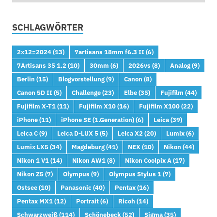
SCHLAGWÖRTER
2x12=2024
(13)
7artisans 18mm f6.3 II
(6)
7Artisans 35 1.2
(10)
30mm
(6)
2026vs
(8)
Analog
(9)
Berlin
(15)
Blogvorstellung
(9)
Canon
(8)
Canon 5D II
(5)
Challenge
(23)
Elbe
(35)
Fujifilm
(44)
Fujifilm X-T1
(11)
Fujifilm X10
(16)
Fujifilm X100
(22)
iPhone
(11)
iPhone SE (1.Generation)
(6)
Leica
(39)
Leica C
(9)
Leica D-LUX 5
(5)
Leica X2
(20)
Lumix
(6)
Lumix LX5
(34)
Magdeburg
(41)
NEX
(10)
Nikon
(44)
Nikon 1 V1
(14)
Nikon AW1
(8)
Nikon Coolpix A
(17)
Nikon Z5
(7)
Olympus
(9)
Olympus Stylus 1
(7)
Ostsee
(10)
Panasonic
(40)
Pentax
(16)
Pentax MX1
(12)
Portrait
(6)
Ricoh
(14)
Schwarzweiß
(114)
Schönebeck
(52)
Sigma
(35)