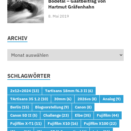
Bodetal – Gastbeitrag von
Hartmut Gräfenhahn
8. Mai 2019
ARCHIV
SCHLAGWÖRTER
2x12=2024
(13)
7artisans 18mm f6.3 II
(6)
7Artisans 35 1.2
(10)
30mm
(6)
2026vs
(8)
Analog
(9)
Berlin
(15)
Blogvorstellung
(9)
Canon
(8)
Canon 5D II
(5)
Challenge
(23)
Elbe
(35)
Fujifilm
(44)
Fujifilm X-T1
(11)
Fujifilm X10
(16)
Fujifilm X100
(22)