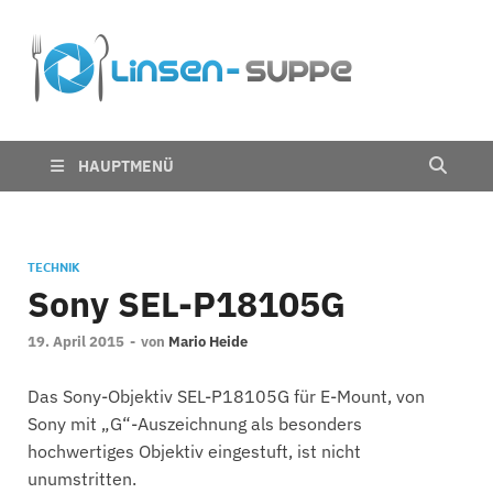
Die
Nichts für trübe
Linsen
Linsen
Suppe
HAUPTMENÜ
TECHNIK
Sony SEL-P18105G
19. April 2015
-
von
Mario Heide
Das Sony-Objektiv SEL-P18105G für E-Mount, von
Sony mit „G“-Auszeichnung als besonders
hochwertiges Objektiv eingestuft, ist nicht
unumstritten.