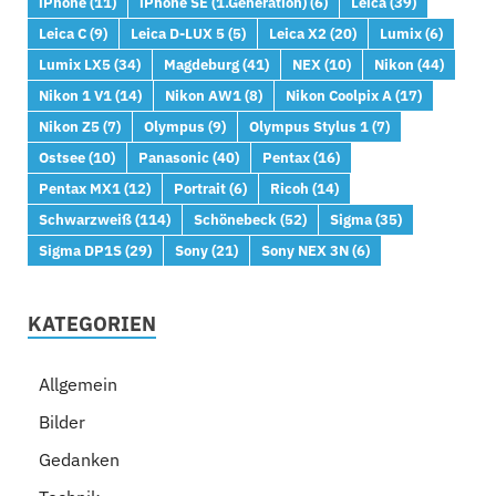
iPhone
(11)
iPhone SE (1.Generation)
(6)
Leica
(39)
Leica C
(9)
Leica D-LUX 5
(5)
Leica X2
(20)
Lumix
(6)
Lumix LX5
(34)
Magdeburg
(41)
NEX
(10)
Nikon
(44)
Nikon 1 V1
(14)
Nikon AW1
(8)
Nikon Coolpix A
(17)
Nikon Z5
(7)
Olympus
(9)
Olympus Stylus 1
(7)
Ostsee
(10)
Panasonic
(40)
Pentax
(16)
Pentax MX1
(12)
Portrait
(6)
Ricoh
(14)
Schwarzweiß
(114)
Schönebeck
(52)
Sigma
(35)
Sigma DP1S
(29)
Sony
(21)
Sony NEX 3N
(6)
KATEGORIEN
Allgemein
Bilder
Gedanken