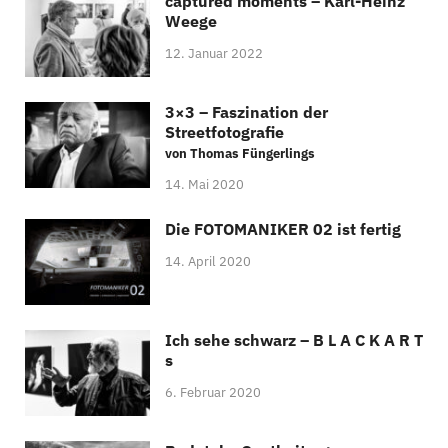
captured moments – Karl-Heinz
Weege
12. Januar 2022
3×3 – Faszination der
Streetfotografie
von Thomas Füngerlings
14. Mai 2020
Die FOTOMANIKER 02 ist fertig
14. April 2020
Ich sehe schwarz – B L A C K A R T
s
6. Februar 2020