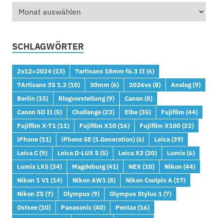
SCHLAGWÖRTER
2x12=2024
(13)
7artisans 18mm f6.3 II
(6)
7Artisans 35 1.2
(10)
30mm
(6)
2026vs
(8)
Analog
(9)
Berlin
(15)
Blogvorstellung
(9)
Canon
(8)
Canon 5D II
(5)
Challenge
(23)
Elbe
(35)
Fujifilm
(44)
Fujifilm X-T1
(11)
Fujifilm X10
(16)
Fujifilm X100
(22)
iPhone
(11)
iPhone SE (1.Generation)
(6)
Leica
(39)
Leica C
(9)
Leica D-LUX 5
(5)
Leica X2
(20)
Lumix
(6)
Lumix LX5
(34)
Magdeburg
(41)
NEX
(10)
Nikon
(44)
Nikon 1 V1
(14)
Nikon AW1
(8)
Nikon Coolpix A
(17)
Nikon Z5
(7)
Olympus
(9)
Olympus Stylus 1
(7)
Ostsee
(10)
Panasonic
(40)
Pentax
(16)