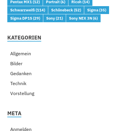
Pentax MX1
(12)
Portrait
(6)
Ricoh
(14)
Schwarzweiß
(114)
Schönebeck
(52)
Sigma
(35)
Sigma DP1S
(29)
Sony
(21)
Sony NEX 3N
(6)
KATEGORIEN
Allgemein
Bilder
Gedanken
Technik
Vorstellung
META
Anmelden