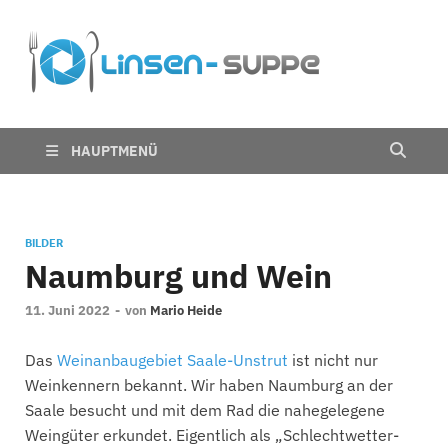
Die
Nichts für trübe
Linsen
Linsen
Suppe
HAUPTMENÜ
BILDER
Naumburg und Wein
11. Juni 2022
-
von
Mario Heide
Das
Weinanbaugebiet Saale-Unstrut
ist nicht nur
Weinkennern bekannt. Wir haben Naumburg an der
Saale besucht und mit dem Rad die nahegelegene
Weingüter erkundet. Eigentlich als „Schlechtwetter-