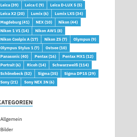
Leica
(39)
Leica C
(9)
Leica D-LUX 5
(5)
Leica X2
(20)
Lumix
(6)
Lumix LX5
(34)
Magdeburg
(41)
NEX
(10)
Nikon
(44)
Nikon 1 V1
(14)
Nikon AW1
(8)
Nikon Coolpix A
(17)
Nikon Z5
(7)
Olympus
(9)
Olympus Stylus 1
(7)
Ostsee
(10)
Panasonic
(40)
Pentax
(16)
Pentax MX1
(12)
Portrait
(6)
Ricoh
(14)
Schwarzweiß
(114)
Schönebeck
(52)
Sigma
(35)
Sigma DP1S
(29)
Sony
(21)
Sony NEX 3N
(6)
KATEGORIEN
Allgemein
Bilder