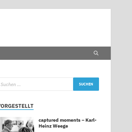
VORGESTELLT
captured moments – Karl-
Heinz Weege