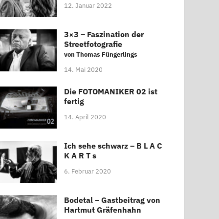
12. Januar 2022
3×3 – Faszination der
Streetfotografie
von Thomas Füngerlings
14. Mai 2020
Die FOTOMANIKER 02 ist
fertig
14. April 2020
Ich sehe schwarz – B L A C
K A R T s
6. Februar 2020
Bodetal – Gastbeitrag von
Hartmut Gräfenhahn