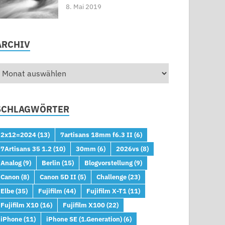
8. Mai 2019
ARCHIV
SCHLAGWÖRTER
2x12=2024
(13)
7artisans 18mm f6.3 II
(6)
7Artisans 35 1.2
(10)
30mm
(6)
2026vs
(8)
Analog
(9)
Berlin
(15)
Blogvorstellung
(9)
Canon
(8)
Canon 5D II
(5)
Challenge
(23)
Elbe
(35)
Fujifilm
(44)
Fujifilm X-T1
(11)
Fujifilm X10
(16)
Fujifilm X100
(22)
iPhone
(11)
iPhone SE (1.Generation)
(6)