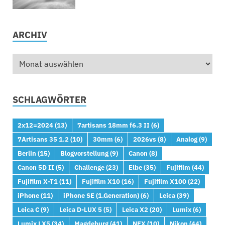
ARCHIV
SCHLAGWÖRTER
2x12=2024
(13)
7artisans 18mm f6.3 II
(6)
7Artisans 35 1.2
(10)
30mm
(6)
2026vs
(8)
Analog
(9)
Berlin
(15)
Blogvorstellung
(9)
Canon
(8)
Canon 5D II
(5)
Challenge
(23)
Elbe
(35)
Fujifilm
(44)
Fujifilm X-T1
(11)
Fujifilm X10
(16)
Fujifilm X100
(22)
iPhone
(11)
iPhone SE (1.Generation)
(6)
Leica
(39)
Leica C
(9)
Leica D-LUX 5
(5)
Leica X2
(20)
Lumix
(6)
Lumix LX5
(34)
Magdeburg
(41)
NEX
(10)
Nikon
(44)