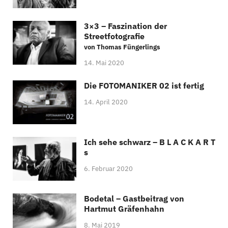
3×3 – Faszination der
Streetfotografie
von Thomas Füngerlings
14. Mai 2020
Die FOTOMANIKER 02 ist fertig
14. April 2020
Ich sehe schwarz – B L A C K A R T
s
6. Februar 2020
Bodetal – Gastbeitrag von
Hartmut Gräfenhahn
8. Mai 2019