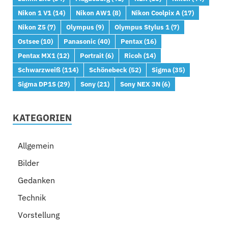
Nikon 1 V1
(14)
Nikon AW1
(8)
Nikon Coolpix A
(17)
Nikon Z5
(7)
Olympus
(9)
Olympus Stylus 1
(7)
Ostsee
(10)
Panasonic
(40)
Pentax
(16)
Pentax MX1
(12)
Portrait
(6)
Ricoh
(14)
Schwarzweiß
(114)
Schönebeck
(52)
Sigma
(35)
Sigma DP1S
(29)
Sony
(21)
Sony NEX 3N
(6)
KATEGORIEN
Allgemein
Bilder
Gedanken
Technik
Vorstellung