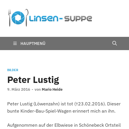
Die
Nichts für trübe
Linsen
Linsen
Suppe
HAUPTMENÜ
BILDER
Peter Lustig
9. März 2016
-
von
Mario Heide
Peter Lustig (Löwenzahn) ist tot (†23.02.2016). Dieser
bunte Kinder-Bau-Spiel-Wagen erinnert mich an ihn.
Aufgenommen auf der Elbwiese in Schönebeck Ortsteil