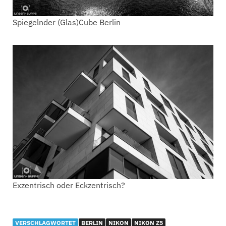
Spiegelnder (Glas)Cube Berlin
Exzentrisch oder Eckzentrisch?
VERSCHLAGWORTET
BERLIN
NIKON
NIKON Z5