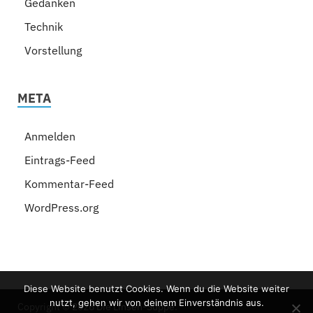
Gedanken
Technik
Vorstellung
META
Anmelden
Eintrags-Feed
Kommentar-Feed
WordPress.org
Diese Website benutzt Cookies. Wenn du die Website weiter
nutzt, gehen wir von deinem Einverständnis aus.
Copyright © 2026
Die Linsen-Suppe
.