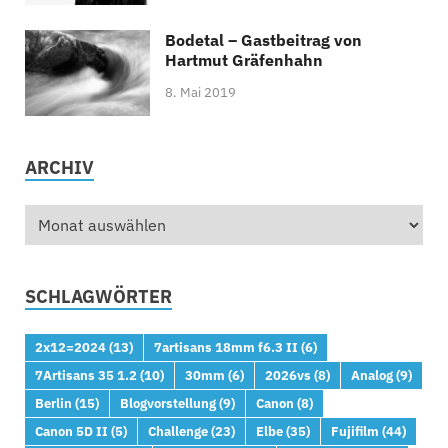
Bodetal – Gastbeitrag von
Hartmut Gräfenhahn
8. Mai 2019
ARCHIV
SCHLAGWÖRTER
2x12=2024
(13)
7artisans 18mm f6.3 II
(6)
7Artisans 35 1.2
(10)
30mm
(6)
2026vs
(8)
Analog
(9)
Berlin
(15)
Blogvorstellung
(9)
Canon
(8)
Canon 5D II
(5)
Challenge
(23)
Elbe
(35)
Fujifilm
(44)