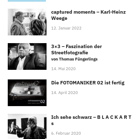
captured moments – Karl-Heinz
Weege
12. Januar 2022
3×3 – Faszination der
Streetfotografie
von Thomas Füngerlings
14. Mai 2020
Die FOTOMANIKER 02 ist fertig
14. April 2020
Ich sehe schwarz – B L A C K A R T
s
6. Februar 2020