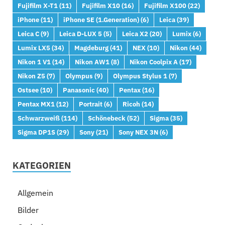
Fujifilm X-T1
(11)
Fujifilm X10
(16)
Fujifilm X100
(22)
iPhone
(11)
iPhone SE (1.Generation)
(6)
Leica
(39)
Leica C
(9)
Leica D-LUX 5
(5)
Leica X2
(20)
Lumix
(6)
Lumix LX5
(34)
Magdeburg
(41)
NEX
(10)
Nikon
(44)
Nikon 1 V1
(14)
Nikon AW1
(8)
Nikon Coolpix A
(17)
Nikon Z5
(7)
Olympus
(9)
Olympus Stylus 1
(7)
Ostsee
(10)
Panasonic
(40)
Pentax
(16)
Pentax MX1
(12)
Portrait
(6)
Ricoh
(14)
Schwarzweiß
(114)
Schönebeck
(52)
Sigma
(35)
Sigma DP1S
(29)
Sony
(21)
Sony NEX 3N
(6)
KATEGORIEN
Allgemein
Bilder