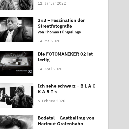
12. Januar 2022
3×3 – Faszination der
Streetfotografie
von Thomas Füngerlings
14. Mai 2020
Die FOTOMANIKER 02 ist
fertig
14. April 2020
Ich sehe schwarz – B L A C
K A R T s
6. Februar 2020
Bodetal – Gastbeitrag von
Hartmut Gräfenhahn