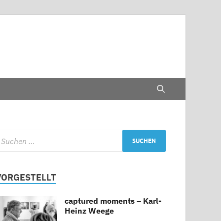
VORGESTELLT
captured moments – Karl-
Heinz Weege