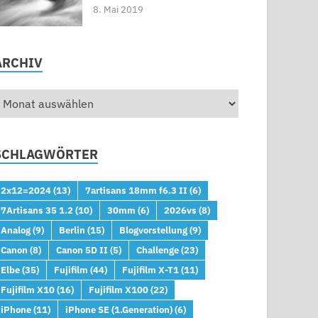
8. Mai 2019
ARCHIV
SCHLAGWÖRTER
2x12=2024
(13)
7artisans 18mm f6.3 II
(6)
7Artisans 35 1.2
(10)
30mm
(6)
2026vs
(8)
Analog
(9)
Berlin
(15)
Blogvorstellung
(9)
Canon
(8)
Canon 5D II
(5)
Challenge
(23)
Elbe
(35)
Fujifilm
(44)
Fujifilm X-T1
(11)
Fujifilm X10
(16)
Fujifilm X100
(22)
iPhone
(11)
iPhone SE (1.Generation)
(6)