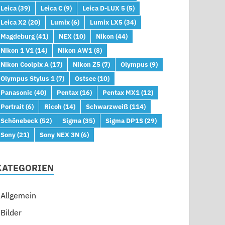
Leica
(39)
Leica C
(9)
Leica D-LUX 5
(5)
Leica X2
(20)
Lumix
(6)
Lumix LX5
(34)
Magdeburg
(41)
NEX
(10)
Nikon
(44)
Nikon 1 V1
(14)
Nikon AW1
(8)
Nikon Coolpix A
(17)
Nikon Z5
(7)
Olympus
(9)
Olympus Stylus 1
(7)
Ostsee
(10)
Panasonic
(40)
Pentax
(16)
Pentax MX1
(12)
Portrait
(6)
Ricoh
(14)
Schwarzweiß
(114)
Schönebeck
(52)
Sigma
(35)
Sigma DP1S
(29)
Sony
(21)
Sony NEX 3N
(6)
KATEGORIEN
Allgemein
Bilder