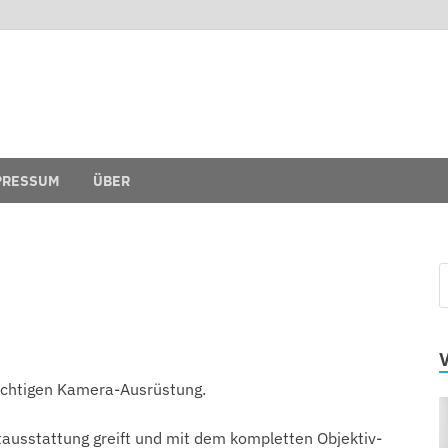
ie Linsen-Suppe
hts für trübe Linsen
PRESSUM
ÜBER
 richtigen Kamera-Ausrüstung.
tausstattung greift und mit dem kompletten Objektiv-