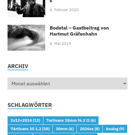
s
6. Februar 2020
Bodetal – Gastbeitrag von
Hartmut Gräfenhahn
8. Mai 2019
ARCHIV
SCHLAGWÖRTER
2x12=2024
(13)
7artisans 18mm f6.3 II
(6)
7Artisans 35 1.2
(10)
30mm
(6)
2026vs
(8)
Analog
(9)