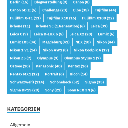
Berlin
(15)
Blogvorstellung
(9)
Canon
(8)
Canon 5D II
(5)
Challenge
(23)
Elbe
(35)
Fujifilm
(44)
Fujifilm X-T1
(11)
Fujifilm X10
(16)
Fujifilm X100
(22)
iPhone
(11)
iPhone SE (1.Generation)
(6)
Leica
(39)
Leica C
(9)
Leica D-LUX 5
(5)
Leica X2
(20)
Lumix
(6)
Lumix LX5
(34)
Magdeburg
(41)
NEX
(10)
Nikon
(44)
Nikon 1 V1
(14)
Nikon AW1
(8)
Nikon Coolpix A
(17)
Nikon Z5
(7)
Olympus
(9)
Olympus Stylus 1
(7)
Ostsee
(10)
Panasonic
(40)
Pentax
(16)
Pentax MX1
(12)
Portrait
(6)
Ricoh
(14)
Schwarzweiß
(114)
Schönebeck
(52)
Sigma
(35)
Sigma DP1S
(29)
Sony
(21)
Sony NEX 3N
(6)
KATEGORIEN
Allgemein