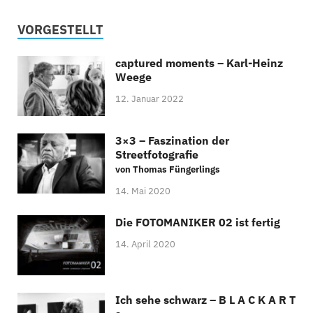
VORGESTELLT
captured moments – Karl-Heinz
Weege
12. Januar 2022
3×3 – Faszination der
Streetfotografie
von Thomas Füngerlings
14. Mai 2020
Die FOTOMANIKER 02 ist fertig
14. April 2020
Ich sehe schwarz – B L A C K A R T