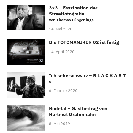
3×3 – Faszination der
Streetfotografie
von Thomas Füngerlings
14. Mai 2020
Die FOTOMANIKER 02 ist fertig
14. April 2020
Ich sehe schwarz – B L A C K A R T
s
6. Februar 2020
Bodetal – Gastbeitrag von
Hartmut Gräfenhahn
8. Mai 2019