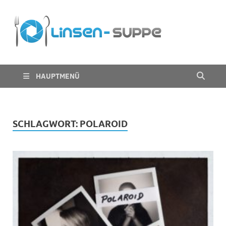
Die
Nichts für trübe
Linsen
Linsen
Suppe
HAUPTMENÜ
SCHLAGWORT:
POLAROID