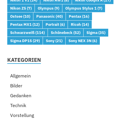
Nikon Z5
(7)
Olympus
(9)
Olympus Stylus 1
(7)
Ostsee
(10)
Panasonic
(40)
Pentax
(16)
Pentax MX1
(12)
Portrait
(6)
Ricoh
(14)
Schwarzweiß
(114)
Schönebeck
(52)
Sigma
(35)
Sigma DP1S
(29)
Sony
(21)
Sony NEX 3N
(6)
KATEGORIEN
Allgemein
Bilder
Gedanken
Technik
Vorstellung