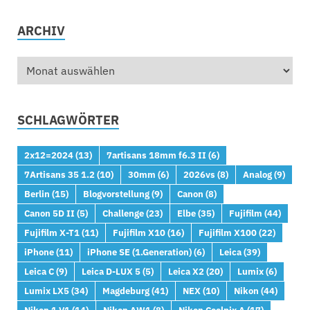
ARCHIV
SCHLAGWÖRTER
2x12=2024
(13)
7artisans 18mm f6.3 II
(6)
7Artisans 35 1.2
(10)
30mm
(6)
2026vs
(8)
Analog
(9)
Berlin
(15)
Blogvorstellung
(9)
Canon
(8)
Canon 5D II
(5)
Challenge
(23)
Elbe
(35)
Fujifilm
(44)
Fujifilm X-T1
(11)
Fujifilm X10
(16)
Fujifilm X100
(22)
iPhone
(11)
iPhone SE (1.Generation)
(6)
Leica
(39)
Leica C
(9)
Leica D-LUX 5
(5)
Leica X2
(20)
Lumix
(6)
Lumix LX5
(34)
Magdeburg
(41)
NEX
(10)
Nikon
(44)
Nikon 1 V1
(14)
Nikon AW1
(8)
Nikon Coolpix A
(17)