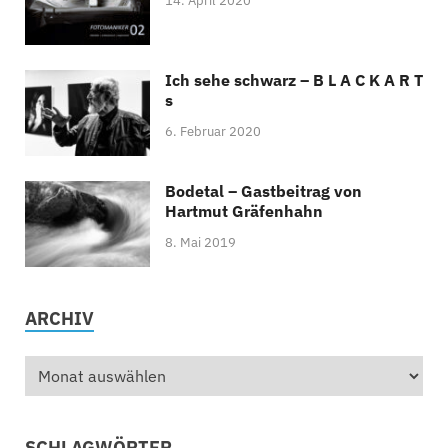
14. April 2020
Ich sehe schwarz – B L A C K A R T
s
6. Februar 2020
Bodetal – Gastbeitrag von
Hartmut Gräfenhahn
8. Mai 2019
ARCHIV
SCHLAGWÖRTER