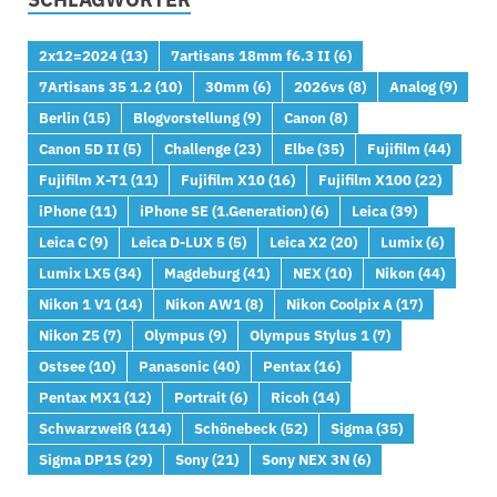
2x12=2024
(13)
7artisans 18mm f6.3 II
(6)
7Artisans 35 1.2
(10)
30mm
(6)
2026vs
(8)
Analog
(9)
Berlin
(15)
Blogvorstellung
(9)
Canon
(8)
Canon 5D II
(5)
Challenge
(23)
Elbe
(35)
Fujifilm
(44)
Fujifilm X-T1
(11)
Fujifilm X10
(16)
Fujifilm X100
(22)
iPhone
(11)
iPhone SE (1.Generation)
(6)
Leica
(39)
Leica C
(9)
Leica D-LUX 5
(5)
Leica X2
(20)
Lumix
(6)
Lumix LX5
(34)
Magdeburg
(41)
NEX
(10)
Nikon
(44)
Nikon 1 V1
(14)
Nikon AW1
(8)
Nikon Coolpix A
(17)
Nikon Z5
(7)
Olympus
(9)
Olympus Stylus 1
(7)
Ostsee
(10)
Panasonic
(40)
Pentax
(16)
Pentax MX1
(12)
Portrait
(6)
Ricoh
(14)
Schwarzweiß
(114)
Schönebeck
(52)
Sigma
(35)
Sigma DP1S
(29)
Sony
(21)
Sony NEX 3N
(6)