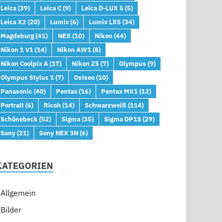
Leica
(39)
Leica C
(9)
Leica D-LUX 5
(5)
Leica X2
(20)
Lumix
(6)
Lumix LX5
(34)
Magdeburg
(41)
NEX
(10)
Nikon
(44)
Nikon 1 V1
(14)
Nikon AW1
(8)
Nikon Coolpix A
(17)
Nikon Z5
(7)
Olympus
(9)
Olympus Stylus 1
(7)
Ostsee
(10)
Panasonic
(40)
Pentax
(16)
Pentax MX1
(12)
Portrait
(6)
Ricoh
(14)
Schwarzweiß
(114)
Schönebeck
(52)
Sigma
(35)
Sigma DP1S
(29)
Sony
(21)
Sony NEX 3N
(6)
KATEGORIEN
Allgemein
Bilder