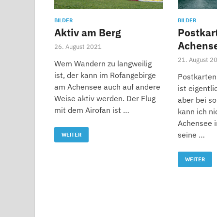
BILDER
BILDER
Aktiv am Berg
Postkar
Achens
26. August 2021
21. August 2
Wem Wandern zu langweilig
ist, der kann im Rofangebirge
Postkarten
am Achensee auch auf andere
ist eigentl
Weise aktiv werden. Der Flug
aber bei s
mit dem Airofan ist …
kann ich ni
Achensee in
seine …
WEITER
WEITER