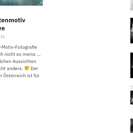
tenmotiv
ee
021
-Motiv-Fotografie
ich nicht so meins …
olchen Aussichten
cht anders.
Der
 Österreich ist für