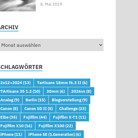
8. Mai 2019
ARCHIV
SCHLAGWÖRTER
2x12=2024
(13)
7artisans 18mm f6.3 II
(6)
7Artisans 35 1.2
(10)
30mm
(6)
2026vs
(8)
Analog
(9)
Berlin
(15)
Blogvorstellung
(9)
Canon
(8)
Canon 5D II
(5)
Challenge
(23)
Elbe
(35)
Fujifilm
(44)
Fujifilm X-T1
(11)
Fujifilm X10
(16)
Fujifilm X100
(22)
iPhone
(11)
iPhone SE (1.Generation)
(6)