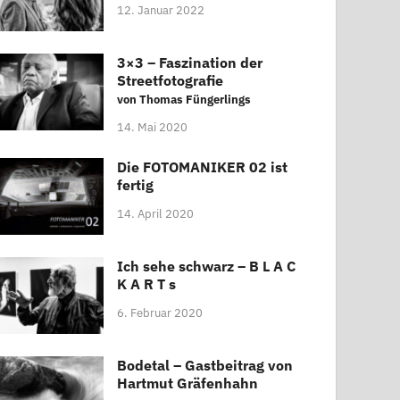
12. Januar 2022
3×3 – Faszination der
Streetfotografie
von Thomas Füngerlings
14. Mai 2020
Die FOTOMANIKER 02 ist
fertig
14. April 2020
Ich sehe schwarz – B L A C
K A R T s
6. Februar 2020
Bodetal – Gastbeitrag von
Hartmut Gräfenhahn