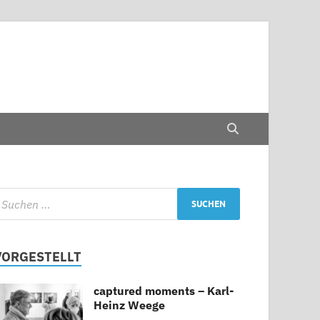
VORGESTELLT
captured moments – Karl-
Heinz Weege