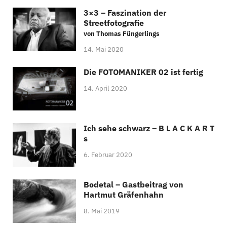
3×3 – Faszination der
Streetfotografie
von Thomas Füngerlings
14. Mai 2020
Die FOTOMANIKER 02 ist fertig
14. April 2020
Ich sehe schwarz – B L A C K A R T
s
6. Februar 2020
Bodetal – Gastbeitrag von
Hartmut Gräfenhahn
8. Mai 2019