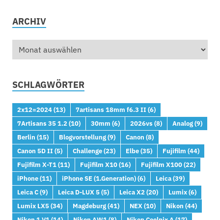
ARCHIV
SCHLAGWÖRTER
2x12=2024
(13)
7artisans 18mm f6.3 II
(6)
7Artisans 35 1.2
(10)
30mm
(6)
2026vs
(8)
Analog
(9)
Berlin
(15)
Blogvorstellung
(9)
Canon
(8)
Canon 5D II
(5)
Challenge
(23)
Elbe
(35)
Fujifilm
(44)
Fujifilm X-T1
(11)
Fujifilm X10
(16)
Fujifilm X100
(22)
iPhone
(11)
iPhone SE (1.Generation)
(6)
Leica
(39)
Leica C
(9)
Leica D-LUX 5
(5)
Leica X2
(20)
Lumix
(6)
Lumix LX5
(34)
Magdeburg
(41)
NEX
(10)
Nikon
(44)
Nikon 1 V1
(14)
Nikon AW1
(8)
Nikon Coolpix A
(17)