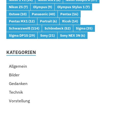
Nikon Z5
(7)
Olympus
(9)
Olympus Stylus 1
(7)
Ostsee
(10)
Panasonic
(40)
Pentax
(16)
Pentax MX1
(12)
Portrait
(6)
Ricoh
(14)
Schwarzweiß
(114)
Schönebeck
(52)
Sigma
(35)
Sigma DP1S
(29)
Sony
(21)
Sony NEX 3N
(6)
KATEGORIEN
Allgemein
Bilder
Gedanken
Technik
Vorstellung