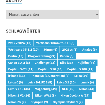
ARCHIV
SCHLAGWÖRTER
2x12=2024
(13)
7artisans 18mm f6.3 II
(6)
7Artisans 35 1.2
(10)
30mm
(6)
2026vs
(8)
Analog
(9)
Berlin
(15)
Blogvorstellung
(9)
Canon
(8)
Canon 5D II
(5)
Challenge
(23)
Elbe
(35)
Fujifilm
(44)
Fujifilm X-T1
(11)
Fujifilm X10
(16)
Fujifilm X100
(22)
iPhone
(11)
iPhone SE (1.Generation)
(6)
Leica
(39)
Leica C
(9)
Leica D-LUX 5
(5)
Leica X2
(20)
Lumix
(6)
Lumix LX5
(34)
Magdeburg
(41)
NEX
(10)
Nikon
(44)
Nikon 1 V1
(14)
Nikon AW1
(8)
Nikon Coolpix A
(17)
Nikon Z5
(7)
Olympus
(9)
Olympus Stylus 1
(7)