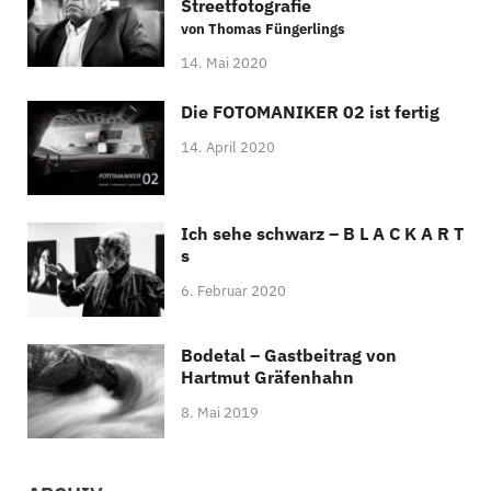
Streetfotografie
von Thomas Füngerlings
14. Mai 2020
Die FOTOMANIKER 02 ist fertig
14. April 2020
Ich sehe schwarz – B L A C K A R T
s
6. Februar 2020
Bodetal – Gastbeitrag von
Hartmut Gräfenhahn
8. Mai 2019