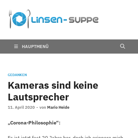
Die
Nichts für trübe
Linsen
Linsen
Suppe
HAUPTMENÜ
GEDANKEN
Kameras sind keine
Lautsprecher
11. April 2020
-
von
Mario Heide
„Corona-Philosophie“:
Es ist jetzt fast 20 Jahre her, doch ich erinnere mich