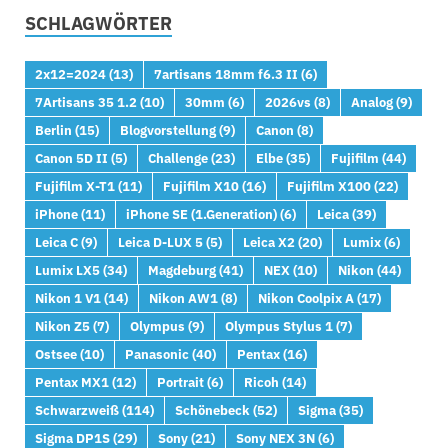
SCHLAGWÖRTER
2x12=2024
(13)
7artisans 18mm f6.3 II
(6)
7Artisans 35 1.2
(10)
30mm
(6)
2026vs
(8)
Analog
(9)
Berlin
(15)
Blogvorstellung
(9)
Canon
(8)
Canon 5D II
(5)
Challenge
(23)
Elbe
(35)
Fujifilm
(44)
Fujifilm X-T1
(11)
Fujifilm X10
(16)
Fujifilm X100
(22)
iPhone
(11)
iPhone SE (1.Generation)
(6)
Leica
(39)
Leica C
(9)
Leica D-LUX 5
(5)
Leica X2
(20)
Lumix
(6)
Lumix LX5
(34)
Magdeburg
(41)
NEX
(10)
Nikon
(44)
Nikon 1 V1
(14)
Nikon AW1
(8)
Nikon Coolpix A
(17)
Nikon Z5
(7)
Olympus
(9)
Olympus Stylus 1
(7)
Ostsee
(10)
Panasonic
(40)
Pentax
(16)
Pentax MX1
(12)
Portrait
(6)
Ricoh
(14)
Schwarzweiß
(114)
Schönebeck
(52)
Sigma
(35)
Sigma DP1S
(29)
Sony
(21)
Sony NEX 3N
(6)