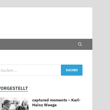
VORGESTELLT
captured moments – Karl-
Heinz Weege