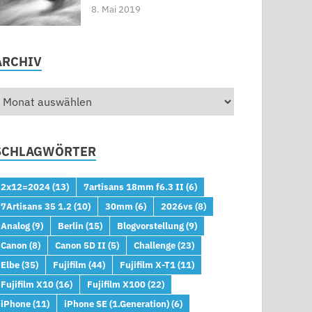
8. Mai 2019
ARCHIV
SCHLAGWÖRTER
2x12=2024
(13)
7artisans 18mm f6.3 II
(6)
7Artisans 35 1.2
(10)
30mm
(6)
2026vs
(8)
Analog
(9)
Berlin
(15)
Blogvorstellung
(9)
Canon
(8)
Canon 5D II
(5)
Challenge
(23)
Elbe
(35)
Fujifilm
(44)
Fujifilm X-T1
(11)
Fujifilm X10
(16)
Fujifilm X100
(22)
iPhone
(11)
iPhone SE (1.Generation)
(6)