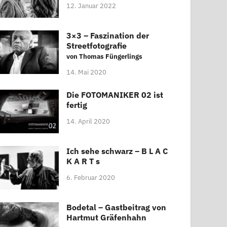
12. Januar 2022
3×3 – Faszination der
Streetfotografie
von Thomas Füngerlings
14. Mai 2020
Die FOTOMANIKER 02 ist
fertig
14. April 2020
Ich sehe schwarz – B L A C
K A R T s
6. Februar 2020
Bodetal – Gastbeitrag von
Hartmut Gräfenhahn