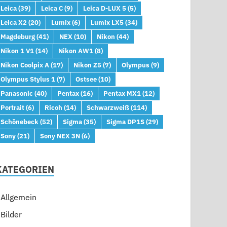
Leica
(39)
Leica C
(9)
Leica D-LUX 5
(5)
Leica X2
(20)
Lumix
(6)
Lumix LX5
(34)
Magdeburg
(41)
NEX
(10)
Nikon
(44)
Nikon 1 V1
(14)
Nikon AW1
(8)
Nikon Coolpix A
(17)
Nikon Z5
(7)
Olympus
(9)
Olympus Stylus 1
(7)
Ostsee
(10)
Panasonic
(40)
Pentax
(16)
Pentax MX1
(12)
Portrait
(6)
Ricoh
(14)
Schwarzweiß
(114)
Schönebeck
(52)
Sigma
(35)
Sigma DP1S
(29)
Sony
(21)
Sony NEX 3N
(6)
KATEGORIEN
Allgemein
Bilder